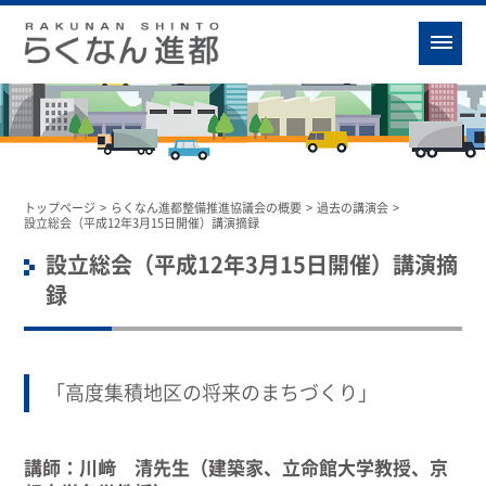
トップページ
>
らくなん進都整備推進協議会の概要
>
過去の講演会
>
設立総会（平成12年3月15日開催）講演摘録
設立総会（平成12年3月15日開催）講演摘
録
「高度集積地区の将来のまちづくり」
講師：川﨑 清先生（建築家、立命館大学教授、京